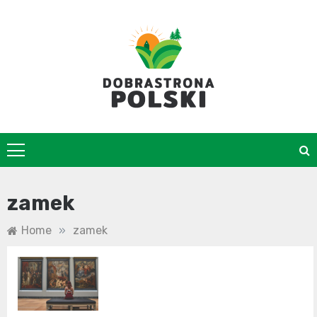
Skip
to
content
DobraStrona
zamek
Home
»
zamek