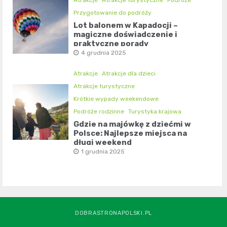
Przygotowanie do podróży
Lot balonem w Kapadocji –
magiczne doświadczenie i
praktyczne porady
4 grudnia 2025
Atrakcje
Atrakcje dla dzieci
Atrakcje turystyczne
Krótkie wypady weekendowe
Podróże rodzinne
Turystyka krajowa
Gdzie na majówkę z dziećmi w
Polsce: Najlepsze miejsca na
długi weekend
1 grudnia 2025
DOBRASTRONAPOLSKI.PL