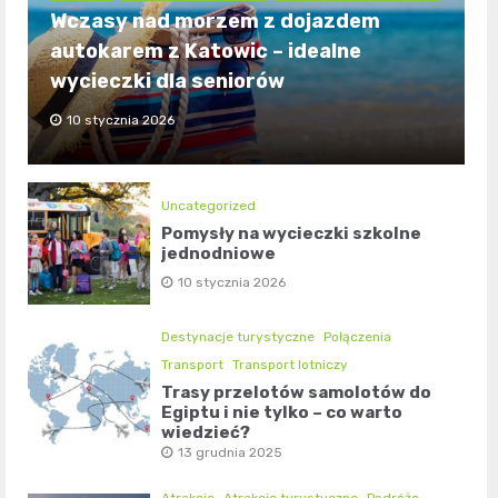
Wczasy nad morzem z dojazdem
autokarem z Katowic – idealne
wycieczki dla seniorów
10 stycznia 2026
Uncategorized
Pomysły na wycieczki szkolne
jednodniowe
10 stycznia 2026
Destynacje turystyczne
Połączenia
Transport
Transport lotniczy
Trasy przelotów samolotów do
Egiptu i nie tylko – co warto
wiedzieć?
13 grudnia 2025
Atrakcje
Atrakcje turystyczne
Podróże