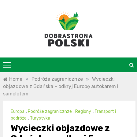
Skip
to
content
DobraStrona
Home
»
Podróże zagranicznze
»
Wycieczki
objazdowe z Gdańska – odkryj Europę autokarem i
samolotem
Europa
,
Podróże zagranicznze
,
Regiony
,
Transport i
podróże
,
Turystyka
Wycieczki objazdowe z