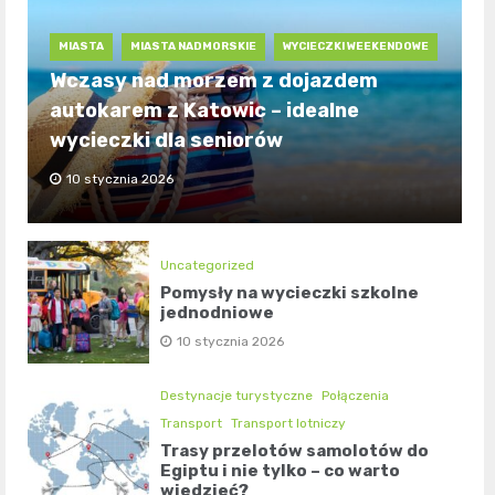
MIASTA
MIASTA NADMORSKIE
WYCIECZKI WEEKENDOWE
Wczasy nad morzem z dojazdem
autokarem z Katowic – idealne
wycieczki dla seniorów
10 stycznia 2026
Uncategorized
Pomysły na wycieczki szkolne
jednodniowe
10 stycznia 2026
Destynacje turystyczne
Połączenia
Transport
Transport lotniczy
Trasy przelotów samolotów do
Egiptu i nie tylko – co warto
wiedzieć?