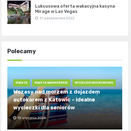
Luksusowa oferta wakacyjna kasyna
Mirage w Las Vegas
31 października 2022
Polecamy
MIASTA
MIASTA NADMORSKIE
WYCIECZKI WEEKENDOWE
Wczasy nad morzem z dojazdem
autokarem z Katowic – idealne
wycieczki dla seniorów
10 stycznia 2026