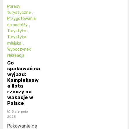
Porady
turystyczne
,
Przygotowania
do podróży
,
Turystyka
,
Turystyka
miejska
,
Wypoczynek i
rekreacja
Co
spakować na
wyjazd:
Kompleksow
a lista
rzeczy na
wakacje w
Polsce
8 sierpnia
2025
Pakowanie na