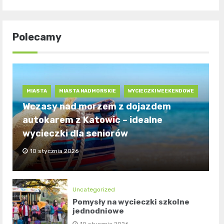
Polecamy
MIASTA
MIASTA NADMORSKIE
WYCIECZKI WEEKENDOWE
Wczasy nad morzem z dojazdem
autokarem z Katowic – idealne
wycieczki dla seniorów
10 stycznia 2026
Uncategorized
Pomysły na wycieczki szkolne
jednodniowe