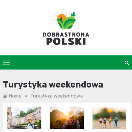
Skip
to
content
DobraStrona
Turystyka weekendowa
Home
»
Turystyka weekendowa