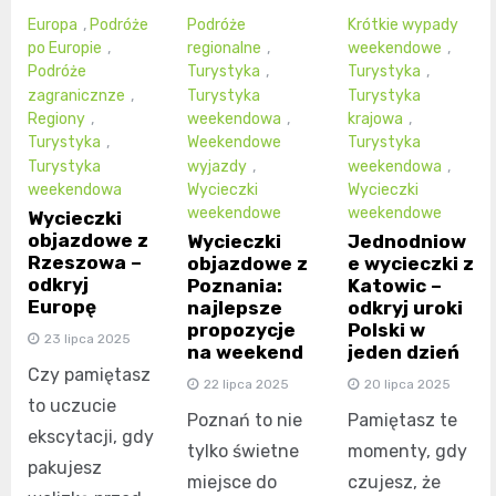
Europa
,
Podróże
Podróże
Krótkie wypady
po Europie
,
regionalne
,
weekendowe
,
Podróże
Turystyka
,
Turystyka
,
zagranicznze
,
Turystyka
Turystyka
Regiony
,
weekendowa
,
krajowa
,
Turystyka
,
Weekendowe
Turystyka
Turystyka
wyjazdy
,
weekendowa
,
weekendowa
Wycieczki
Wycieczki
weekendowe
weekendowe
Wycieczki
objazdowe z
Wycieczki
Jednodniow
Rzeszowa –
objazdowe z
e wycieczki z
odkryj
Poznania:
Katowic –
Europę
najlepsze
odkryj uroki
propozycje
Polski w
23 lipca 2025
na weekend
jeden dzień
Czy pamiętasz
22 lipca 2025
20 lipca 2025
to uczucie
Poznań to nie
Pamiętasz te
ekscytacji, gdy
tylko świetne
momenty, gdy
pakujesz
miejsce do
czujesz, że