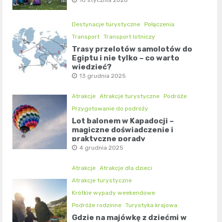
10 stycznia 2026
Destynacje turystyczne
Połączenia
Transport
Transport lotniczy
Trasy przelotów samolotów do
Egiptu i nie tylko – co warto
wiedzieć?
13 grudnia 2025
Atrakcje
Atrakcje turystyczne
Podróże
Przygotowanie do podróży
Lot balonem w Kapadocji –
magiczne doświadczenie i
praktyczne porady
4 grudnia 2025
Atrakcje
Atrakcje dla dzieci
Atrakcje turystyczne
Krótkie wypady weekendowe
Podróże rodzinne
Turystyka krajowa
Gdzie na majówkę z dziećmi w