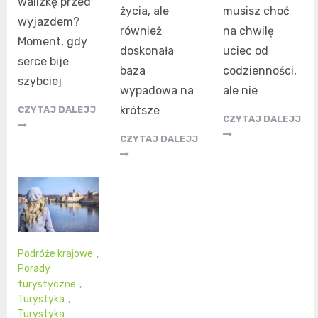
walizkę przed
życia, ale
musisz choć
wyjazdem?
również
na chwilę
Moment, gdy
doskonała
uciec od
serce bije
baza
codzienności,
szybciej
wypadowa na
ale nie
krótsze
CZYTAJ DALEJJ
CZYTAJ DALEJJ
CZYTAJ DALEJJ
Podróże krajowe
,
Porady
turystyczne
,
Turystyka
,
Turystyka