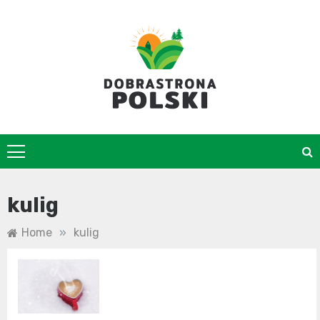
Skip
to
content
DobraStrona
kulig
Home
»
kulig