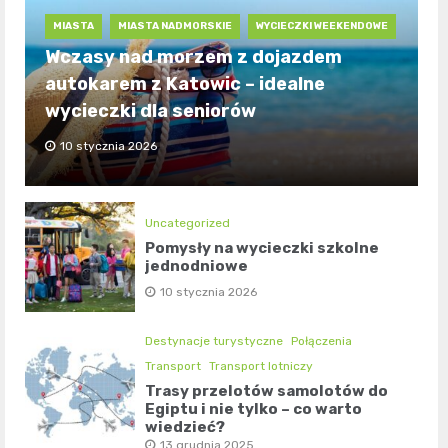
MIASTA
MIASTA NADMORSKIE
WYCIECZKI WEEKENDOWE
Wczasy nad morzem z dojazdem
autokarem z Katowic – idealne
wycieczki dla seniorów
10 stycznia 2026
Uncategorized
Pomysły na wycieczki szkolne
jednodniowe
10 stycznia 2026
Destynacje turystyczne
Połączenia
Transport
Transport lotniczy
Trasy przelotów samolotów do
Egiptu i nie tylko – co warto
wiedzieć?
13 grudnia 2025