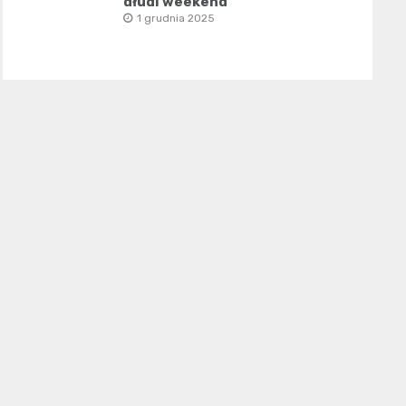
długi weekend
1 grudnia 2025