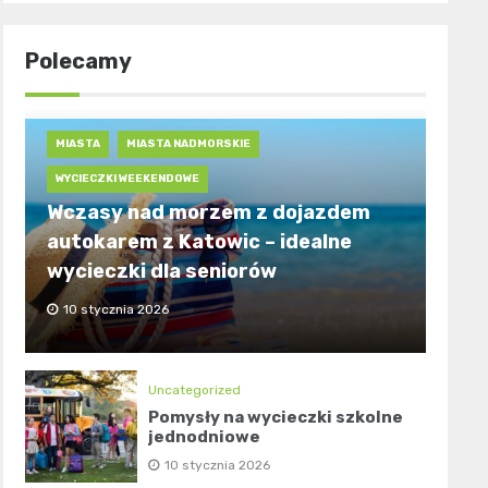
Polecamy
MIASTA
MIASTA NADMORSKIE
WYCIECZKI WEEKENDOWE
Wczasy nad morzem z dojazdem
autokarem z Katowic – idealne
wycieczki dla seniorów
10 stycznia 2026
Uncategorized
Pomysły na wycieczki szkolne
jednodniowe
10 stycznia 2026