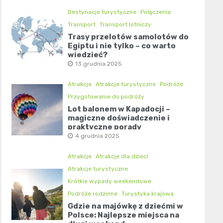
Destynacje turystyczne
Połączenia
Transport
Transport lotniczy
Trasy przelotów samolotów do
Egiptu i nie tylko – co warto
wiedzieć?
13 grudnia 2025
Atrakcje
Atrakcje turystyczne
Podróże
Przygotowanie do podróży
Lot balonem w Kapadocji –
magiczne doświadczenie i
praktyczne porady
4 grudnia 2025
Atrakcje
Atrakcje dla dzieci
Atrakcje turystyczne
Krótkie wypady weekendowe
Podróże rodzinne
Turystyka krajowa
Gdzie na majówkę z dziećmi w
Polsce: Najlepsze miejsca na