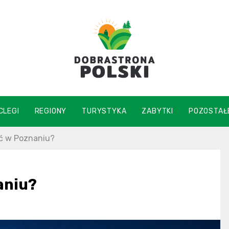
DobraStrona
CLEGI
REGIONY
TURYSTYKA
ZABYTKI
POZOSTAŁ
ć w Poznaniu?
aniu?