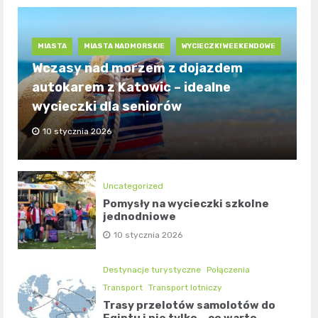
MIASTA
MIASTA NADMORSKIE
WYCIECZKI WEEKENDOWE
Wczasy nad morzem z dojazdem
autokarem z Katowic – idealne
wycieczki dla seniorów
10 stycznia 2026
Uncategorized
Pomysły na wycieczki szkolne
jednodniowe
10 stycznia 2026
Destynacje turystyczne
Połączenia
Transport
Transport lotniczy
Trasy przelotów samolotów do