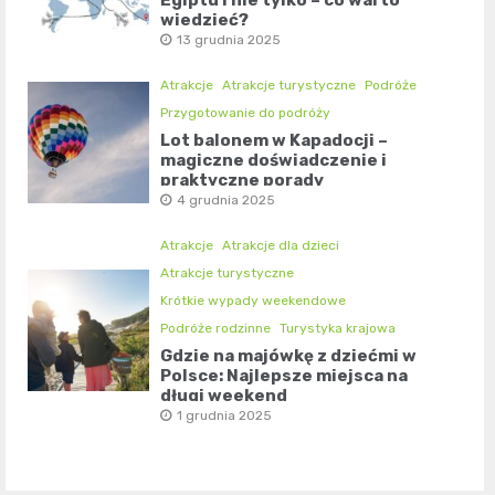
Egiptu i nie tylko – co warto
wiedzieć?
13 grudnia 2025
Atrakcje
Atrakcje turystyczne
Podróże
Przygotowanie do podróży
Lot balonem w Kapadocji –
magiczne doświadczenie i
praktyczne porady
4 grudnia 2025
Atrakcje
Atrakcje dla dzieci
Atrakcje turystyczne
Krótkie wypady weekendowe
Podróże rodzinne
Turystyka krajowa
Gdzie na majówkę z dziećmi w
Polsce: Najlepsze miejsca na
długi weekend
1 grudnia 2025