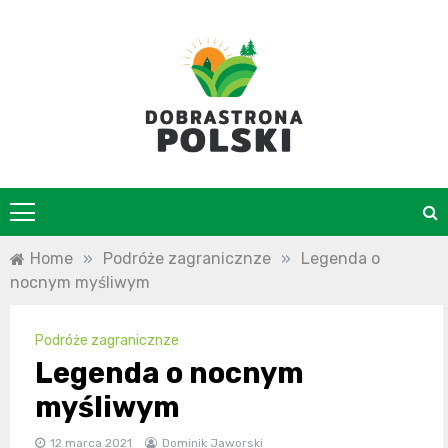
Skip
to
content
DobraStrona
Home
»
Podróże zagranicznze
»
Legenda o
nocnym myśliwym
Podróże zagranicznze
Legenda o nocnym
myśliwym
12 marca 2021
Dominik Jaworski