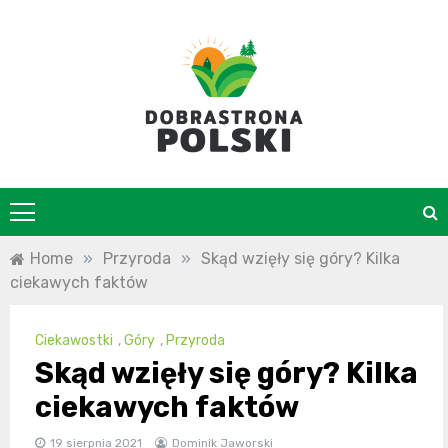
Skip
to
content
DobraStrona
Home
»
Przyroda
»
Skąd wzięły się góry? Kilka
ciekawych faktów
Ciekawostki
,
Góry
,
Przyroda
Skąd wzięły się góry? Kilka
ciekawych faktów
19 sierpnia 2021
Dominik Jaworski