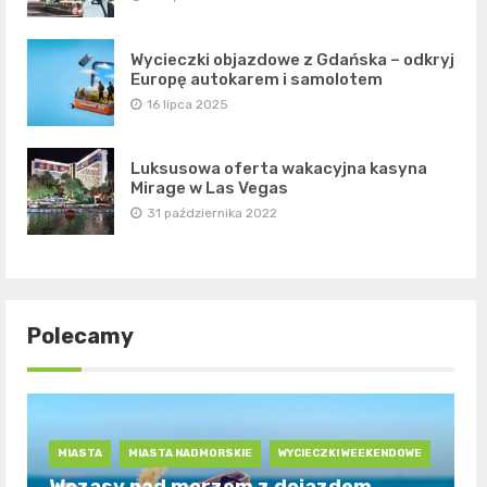
Wycieczki objazdowe z Gdańska – odkryj
Europę autokarem i samolotem
16 lipca 2025
Luksusowa oferta wakacyjna kasyna
Mirage w Las Vegas
31 października 2022
Polecamy
MIASTA
MIASTA NADMORSKIE
WYCIECZKI WEEKENDOWE