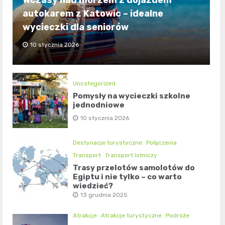
Wczasy nad morzem z dojazdem
autokarem z Katowic – idealne
wycieczki dla seniorów
10 stycznia 2026
Uncategorized
Pomysły na wycieczki szkolne
jednodniowe
10 stycznia 2026
Destynacje turystyczne
Połączenia
Transport
Transport lotniczy
Trasy przelotów samolotów do
Egiptu i nie tylko – co warto
wiedzieć?
13 grudnia 2025
Atrakcje
Atrakcje turystyczne
Podróże